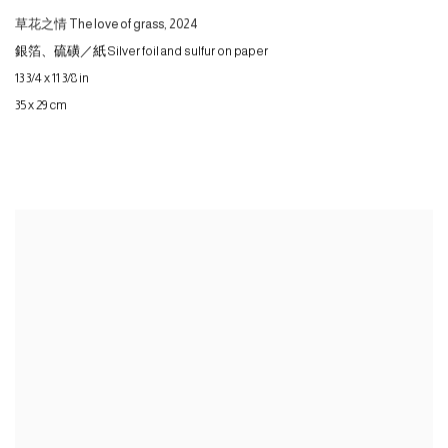
草花之情 The love of grass
,
2024
銀箔、硫磺／紙 Silver foil and sulfur on paper
13 3/4 x 11 3/8 in
35 x 29 cm