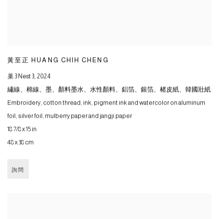
黃至正 HUANG CHIH CHENG
巢 3 Nest 3
,
2024
繡線、棉線、墨、顏料墨水、水性顏料、鋁箔、銀箔、楮皮紙、韓國壯紙
Embroidery
,
cotton thread
,
ink
,
pigment ink and watercolor on aluminum
foil
,
silver foil
,
mulberry paper and jangji paper
18 7/8 x 15 in
48 x 38 cm
詢問