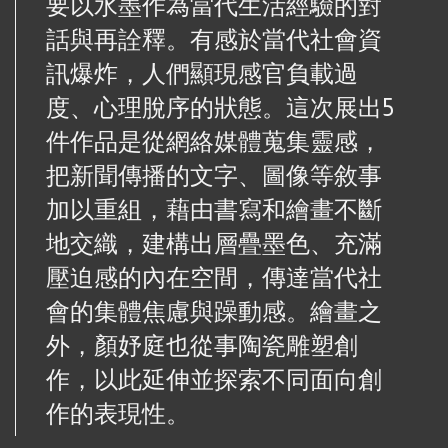
要以水墨作為當代生活經驗的對
話與再詮釋。有感於當代社會資
訊爆炸，人們顯現感官負載過
度、心理脫序的狀態。這次展出
5
件作品是從網絡媒體蒐集靈感，
把新聞傳播的文字、圖像等敘事
加以重組，藉由書寫和繪畫不斷
地交織，建構出層疊墨色、充滿
壓迫感的內在空間，傳達當代社
會的集體焦慮與躁動感。繪畫之
外，顏妤庭也從事陶瓷雕塑創
作，以此延伸並探索不同面向創
作的表現性。