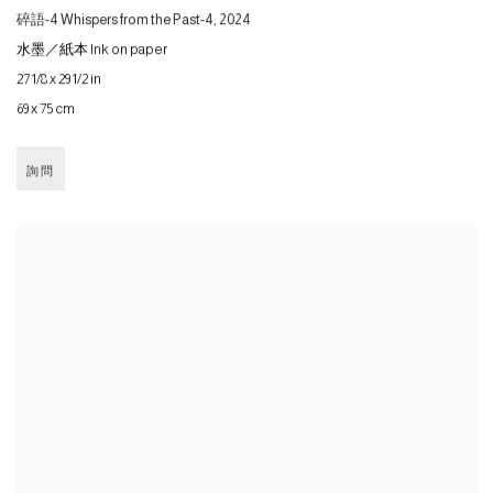
碎語-4 Whispers from the Past-4
,
2024
水墨／紙本 Ink on paper
27 1/8 x 29 1/2 in
69 x 75 cm
詢問