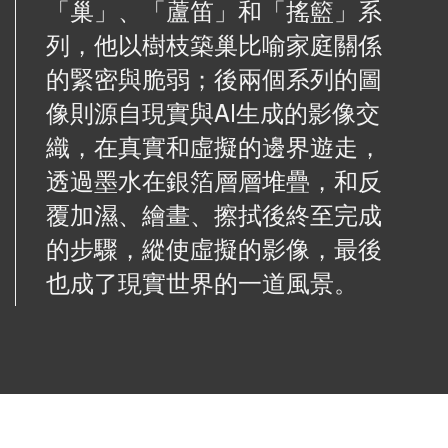
「巢」、「蘆笛」和「搖籃」系
列，他以樹枝築巢比喻家庭關係
的緊密與脆弱；後兩個系列的圖
像則源自現實與
AI
生成的影像交
織，在真實和虛擬的邊界遊走，
透過墨水在銀箔層層堆疊，和反
覆加濕、繪畫、擦拭後終至完成
的步驟，縱使虛擬的影像，最後
也成了現實世界的一道風景。