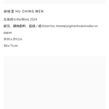
胡晴雯 HU CHING WEN
在風裡 In the Wind
,
2024
銀箔、礦物顏料、硫磺／紙 Silver foil
,
mineral pigments and sulfur on
paper
39 3/8 x 29 1/2 in
100 x 75 cm