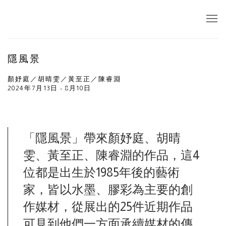
隱風景
顏妤庭／胡晴雯／黃至正／陳睿淵
2024年7月13日 - 8月10日
「隱風景」帶來顏妤庭、胡晴
雯、黃至正、陳睿淵的作品，這
4
位都是出生於
1985
年後的藝術
家，皆以水墨、膠彩為主要的創
作媒材，從展出的
25
件近期作品
可見到他們一方面承續媒材的傳