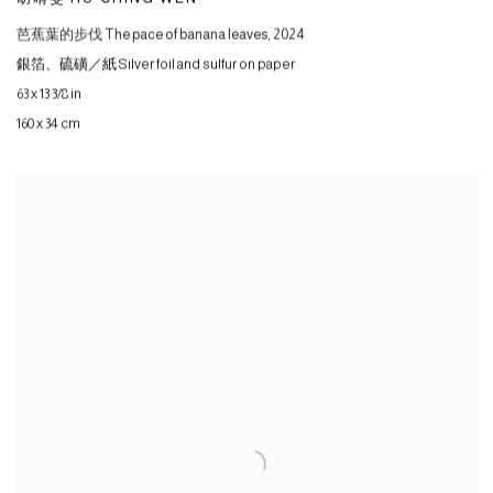
芭蕉葉的步伐 The pace of banana leaves
,
2024
銀箔、硫磺／紙 Silver foil and sulfur on paper
63 x 13 3/8 in
160 x 34 cm