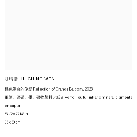
胡晴雯 HU CHING WEN
橘色陽台的倒影 Reflection of Orange Balcony
,
2023
銀箔、硫磺、墨、礦物顏料／紙 Silver foil
,
sulfur
,
ink and mineral pigments
on paper
33 1/2 x 27 1/8 in
85 x 69 cm