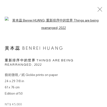
Open a larger version of the followin
作品
黃本蕊 BENREI HUANG
重新排序中的世界 THINGS ARE BEING
REARRANGED
,
2022
© 2026 BY ESLITE GALLERY. ALL RIGHTS RESERVED.
網頁支持 ARTLOGIC
藝術微噴／紙 Giclée prints on paper
24 x 29 7/8 in
gallery@eslite.com
+886 (0) 2 6636 5888 ext.1588
61 x 76 cm
Edition of 50
台灣110055台北市信義區菸廠路88號B1
NT$ 45,000