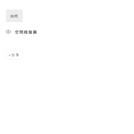
詢問
空間模擬圖
分享