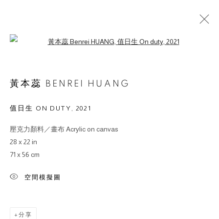
Open a larger version of the followin
作品
黃本蕊 BENREI HUANG
值日生 ON DUTY
,
2021
壓克力顏料／畫布 Acrylic on canvas
© 2026 BY ESLITE GALLERY. ALL RIGHTS RESERVED.
28 x 22 in
網頁支持 ARTLOGIC
71 x 56 cm
gallery@eslite.com
+886 (0) 2 6636 5888 ext.1588
空間模擬圖
台灣110055台北市信義區菸廠路88號B1
分享