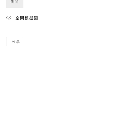
詢問
空間模擬圖
分享