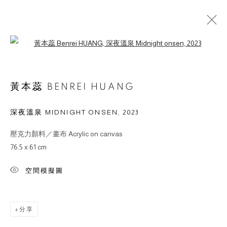
Open a larger version of the followin
作品
黃本蕊 BENREI HUANG
深夜溫泉 MIDNIGHT ONSEN
,
2023
壓克力顏料／畫布 Acrylic on canvas
© 2026 BY ESLITE GALLERY. ALL RIGHTS RESERVED.
76.5 x 61 cm
網頁支持 ARTLOGIC
空間模擬圖
gallery@eslite.com
+886 (0) 2 6636 5888 ext.1588
台灣110055台北市信義區菸廠路88號B1
分享