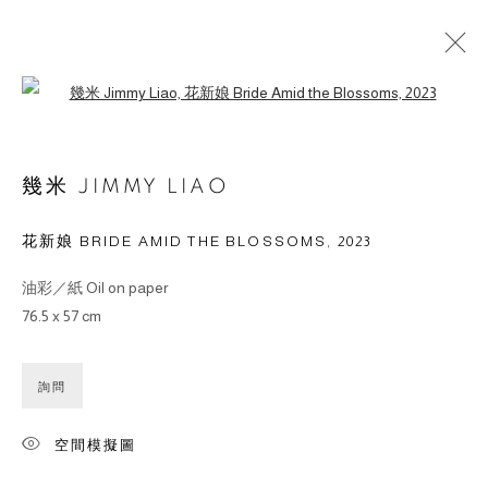
Open a larger version of the followin
作品
幾米 JIMMY LIAO
花新娘 BRIDE AMID THE BLOSSOMS
,
2023
油彩／紙 Oil on paper
© 2026 BY ESLITE GALLERY. ALL RIGHTS RESERVED.
76.5 x 57 cm
網頁支持 ARTLOGIC
詢問
gallery@eslite.com
+886 (0) 2 6636 5888 ext.1588
台灣110055台北市信義區菸廠路88號B1
空間模擬圖