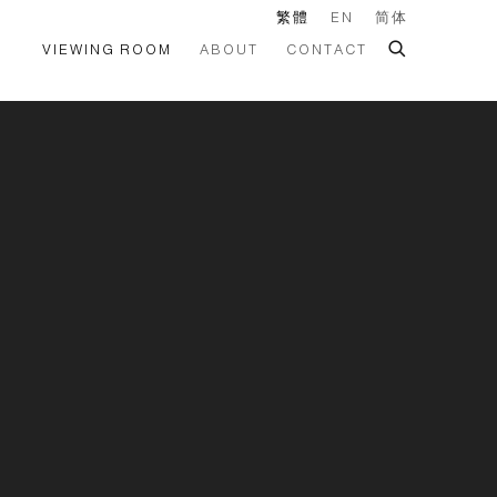
繁體
EN
简体
VIEWING ROOM
ABOUT
CONTACT